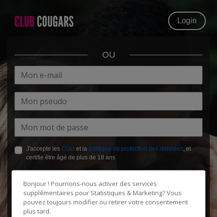
Login
OU
J'accepte les
CGU
et la
politique de protection des données
, et
certifie être âgé de plus de 18 ans
Bonjour ! Pourrions-nous activer des services
supplémentaires pour
Statistiques & Marketing
? Vous
pouvez toujours modifier ou retirer votre consentement
plus tard.