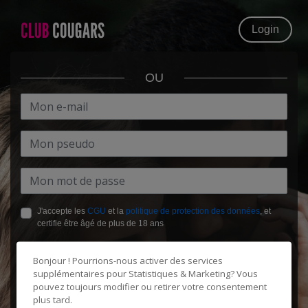
Login
OU
J'accepte les
CGU
et la
politique de protection des données
, et
certifie être âgé de plus de 18 ans
Bonjour ! Pourrions-nous activer des services
supplémentaires pour
Statistiques & Marketing
? Vous
pouvez toujours modifier ou retirer votre consentement
plus tard.