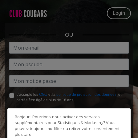
Login
OU
J'accepte les
CGU
et la
politique de protection des données
, et
certifie être âgé de plus de 18 ans
Bonjour ! Pourrions-nous activer des services
supplémentaires pour
Statistiques & Marketing
? Vous
pouvez toujours modifier ou retirer votre consentement
plus tard.