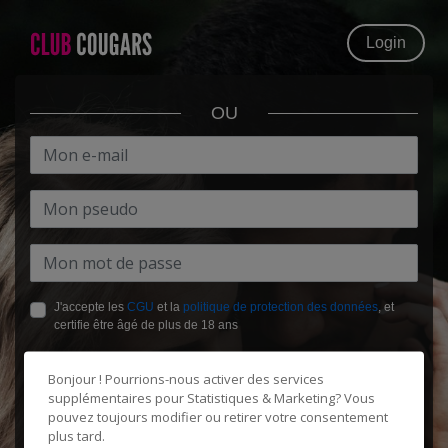
Login
OU
J'accepte les
CGU
et la
politique de protection des données
, et
certifie être âgé de plus de 18 ans
Bonjour ! Pourrions-nous activer des services
supplémentaires pour
Statistiques & Marketing
? Vous
pouvez toujours modifier ou retirer votre consentement
plus tard.