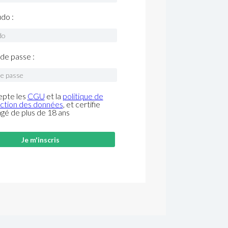
do :
de passe :
epte les
CGU
et la
politique de
ction des données
, et certifie
âgé de plus de 18 ans