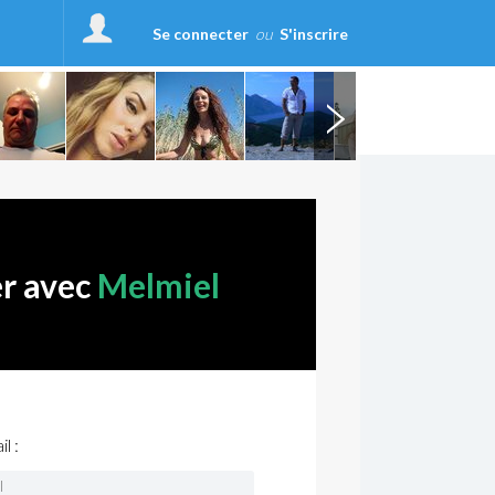
Se connecter
ou
S'inscrire
er avec
Melmiel
l :