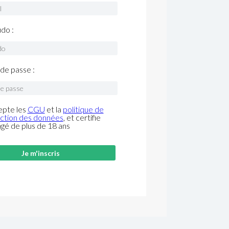
do :
de passe :
epte les
CGU
et la
politique de
ction des données
, et certifie
âgé de plus de 18 ans