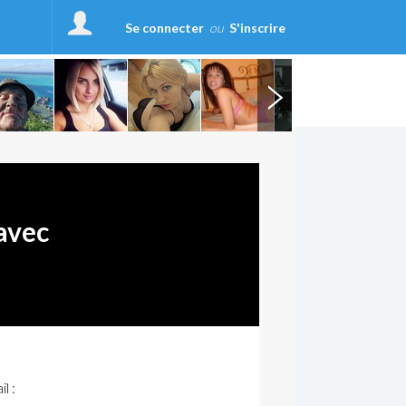
Se connecter
ou
S'inscrire
avec
l :