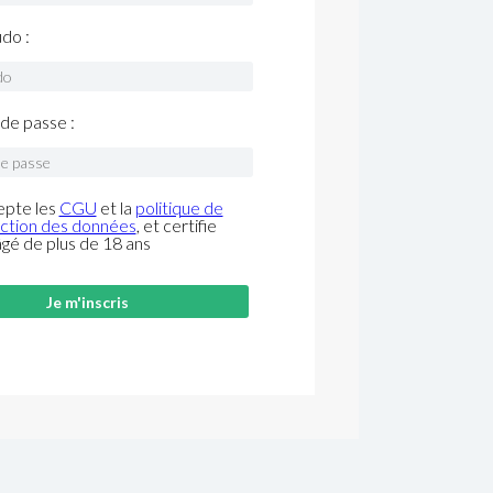
do :
de passe :
epte les
CGU
et la
politique de
ction des données
, et certifie
âgé de plus de 18 ans