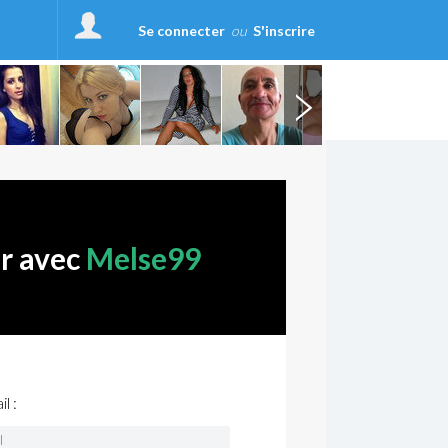
Se connecter
ou
S'inscrire
er avec
Melse99
l :